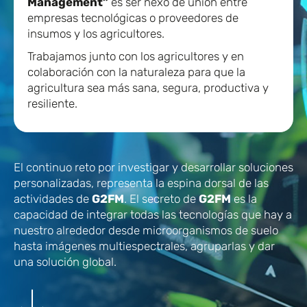
Management”
es ser nexo de unión entre
empresas tecnológicas o proveedores de
insumos y los agricultores.
Trabajamos junto con los agricultores y en
colaboración con la naturaleza para que la
agricultura sea más sana, segura, productiva y
resiliente.
El continuo reto por investigar y desarrollar soluciones
personalizadas, representa la espina dorsal de las
actividades de
G2FM
. El secreto de
G2FM
es la
capacidad de integrar todas las tecnologías que hay a
nuestro alrededor desde microorganismos de suelo
hasta imágenes multiespectrales, agruparlas y dar
una solución global.