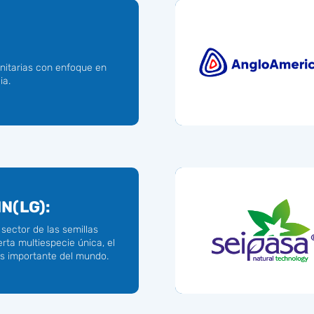
anitarias con enfoque en
ia.
N(LG):
 sector de las semillas
rta multiespecie única, el
s importante del mundo.