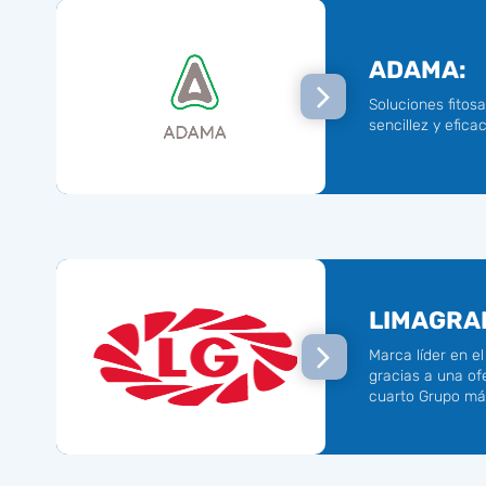
ADAMA:
Soluciones fitos
sencillez y eficac
LIMAGRAI
Marca líder en el
gracias a una ofe
cuarto Grupo má