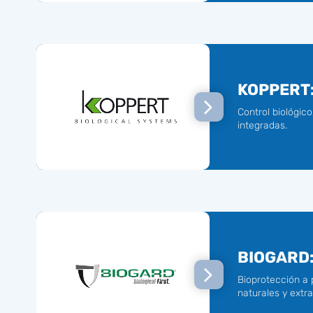
KOPPERT
Control biológico
integradas.
BIOGARD
Bioprotección a 
naturales y extr