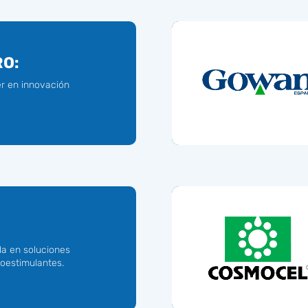
RO:
er en innovación
a en soluciones
ioestimulantes.