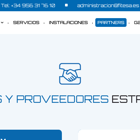
Tel:
+34 956 31 76 10
administracion@fitesa.es
SERVICIOS
INSTALACIONES
PARTNERS
G
 Y PROVEEDORES
EST