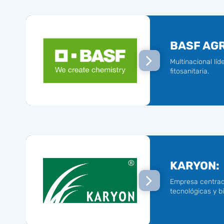
BASF AG
Multinacional líd
fitosanitaria.
KARYON:
Empresa centrad
tecnológicas y b