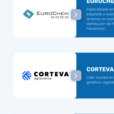
EUROCHE
Especializado en 
adaptada a suelo
tenemos en exclu
distribución del f
Flexammon.
CORTEVA 
Líder mundial en
genética vegetal